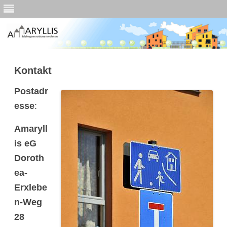
Skip
to
Kontakt
content
Postadr
esse
:
Amaryll
is eG
Doroth
ea-
Erxlebe
n-Weg
28