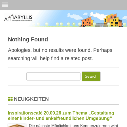
Skip
to
Nothing Found
content
Apologies, but no results were found. Perhaps
searching will help find a related post.
S
e
a
r
NEUIGKEITEN
c
Inspirationscafé 20.09.26 zum Thema „Gestaltung
h
einer kinder- und enkelfreundlichen Umgebung“
Die nächste Möglichkeit uns Kennenzulernen wird